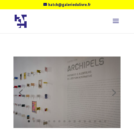
hatch@galeriedulivre.fr