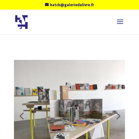
hatch@galeriedulivre.fr